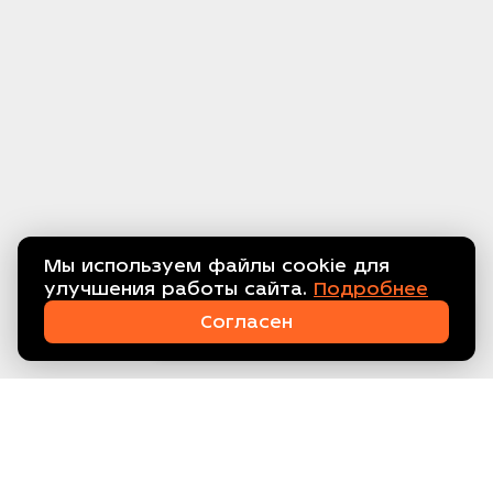
Мы используем файлы cookie для
улучшения работы сайта.
Подробнее
Связаться с нами!
Согласен
ООО ТЕХПРОМ, ИНН 7734416608
Склад: МО, г. Балашиха, мкр.