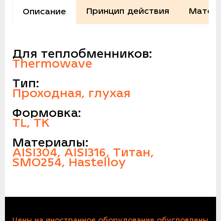
Принцип действия
Матери
Описание
Для теплобменников:
Thermowave
Тип:
Проходная, глухая
Формовка:
TL, TK
Материалы:
AISI304, AISI316, Титан,
SMO254, Hastelloy
Цены на иностранное оборудование обусловлены