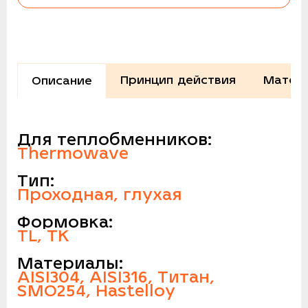
Принцип действия
Матери
Описание
Для теплобменников:
Thermowave
Тип:
Проходная, глухая
Формовка:
TL, TK
Материалы:
AISI304, AISI316, Титан,
SMO254, Hastelloy