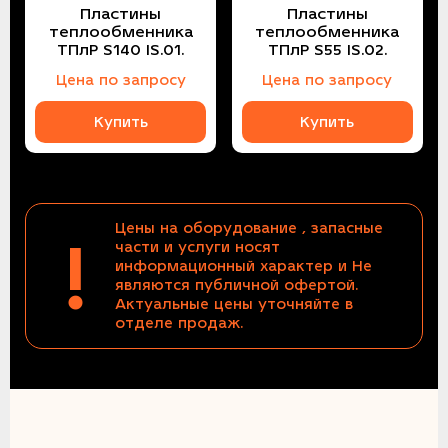
Пластины
Пластины
теплообменника
теплообменника
ТПлР S140 IS.01.
ТПлР S55 IS.02.
Цена по запросу
Цена по запросу
Купить
Купить
Цены на оборудование , запасные
!
части и услуги носят
информационный характер и Не
являются публичной офертой.
Актуальные цены уточняйте в
отделе продаж.