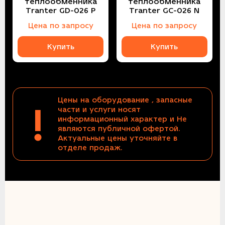
теплообменника
теплообменника
Tranter GD-026 P
Tranter GC-026 N
Цена по запросу
Цена по запросу
Купить
Купить
Цены на оборудование , запасные
!
части и услуги носят
информационный характер и Не
являются публичной офертой.
Актуальные цены уточняйте в
отделе продаж.