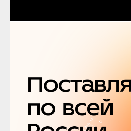
Поставл
по всей
России