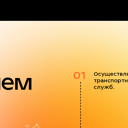
яем
01
Осуществл
транспортн
служб.