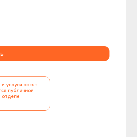
ь
 и услуги носят
тся публичной
в отделе