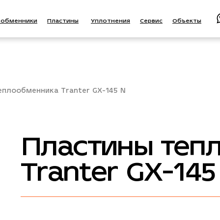
ообменники
Пластины
Уплотнения
Сервис
Объекты
еплообменника Tranter GX-145 N
Пластины теп
Tranter GX-145