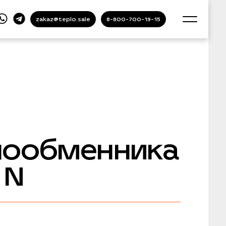
zakaz@teplo.sale
8-800-700-19-15
лообменника
 N