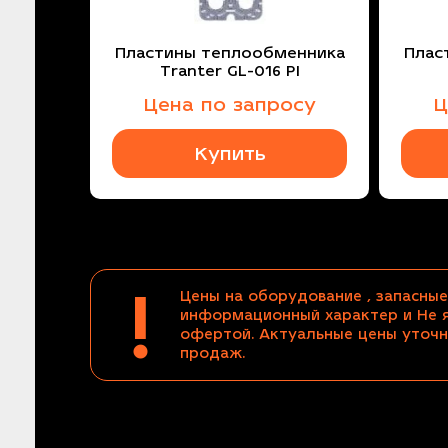
Пластины теплообменника
Плас
Tranter GL-016 PI
Цена по запросу
Ц
Купить
!
Цены на оборудование , запасные
информационный характер и Не 
офертой. Актуальные цены уточн
продаж.