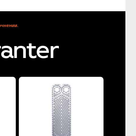
чнении.
anter