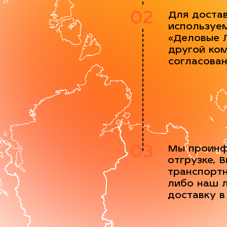
02
Для доста
используе
«Деловые 
другой ко
согласова
03
Мы проинф
отгрузке, 
транспорт
либо наш 
доставку в