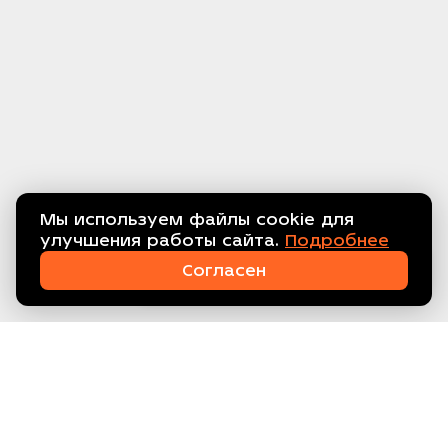
Мы используем файлы cookie для
улучшения работы сайта.
Подробнее
Связаться с нами!
Согласен
ООО ТЕХПРОМ, ИНН 7734416608
Склад: МО, г. Балашиха, мкр.
Кучино, ул. Южная 15