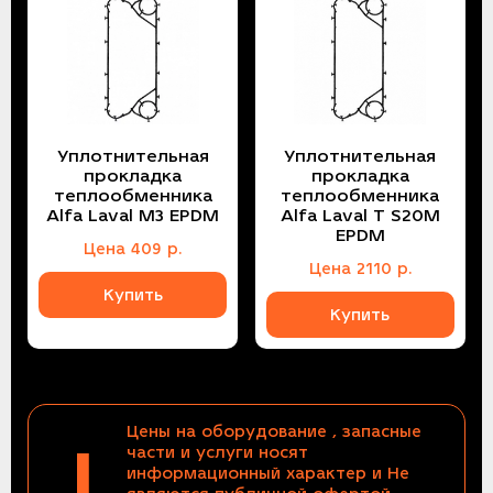
Уплотнительная
Уплотнительная
прокладка
прокладка
теплообменника
теплообменника
Alfa Laval M3 EPDM
Alfa Laval T S20M
EPDM
Цена
409
р.
Цена
2110
р.
Купить
Купить
Цены на оборудование , запасные
!
части и услуги носят
информационный характер и Не