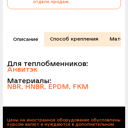
отделе продаж.
Способ крепления
Матер
Описание
Для теплобменников:
Анвитэк
Материалы:
NBR, HNBR, EPDM, FKM
Цены на иностранное оборудование обусловлены
курсом валют и нуждаются в дополнительном