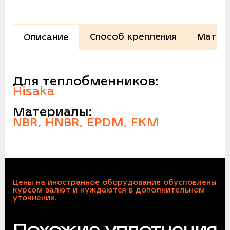
Способ крепления
Матер
Описание
Для теплобменников:
Hisaka
Материалы:
NBR, HNBR, EPDM, FKM
Цены на иностранное оборудование обусловлены
курсом валют и нуждаются в дополнительном
уточнении.
Похожие уплотнения