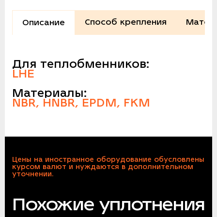
Способ крепления
Матер
Описание
Для теплобменников:
LHE
Материалы:
NBR, HNBR, EPDM, FKM
Цены на иностранное оборудование обусловлены
курсом валют и нуждаются в дополнительном
уточнении.
Похожие уплотнения