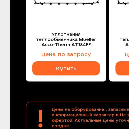
Уплотнения
теплообменника Mueller
теп
Accu-Therm AT184FF
A
Цена по запросу
Ц
Купить
!
Цены на оборудование , запасные
информационный характер и Не 
офертой. Актуальные цены уточн
продаж.