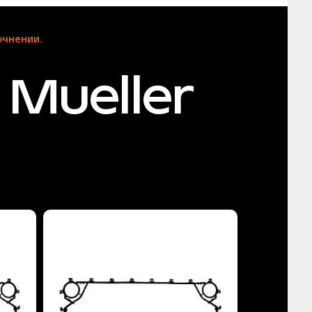
чнении.
Mueller