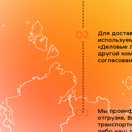
02
Для доста
используе
«Деловые 
другой ко
согласова
03
Мы проинф
отгрузке, 
транспорт
либо наш 