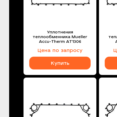
Уплотнения
теплообменника Mueller
теп
Accu-Therm AT1306
Цена по запросу
Ц
Купить