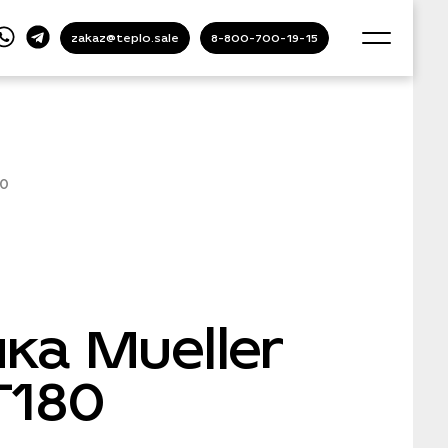
zakaz@teplo.sale
8-800-700-19-15
80
ка Mueller
T180