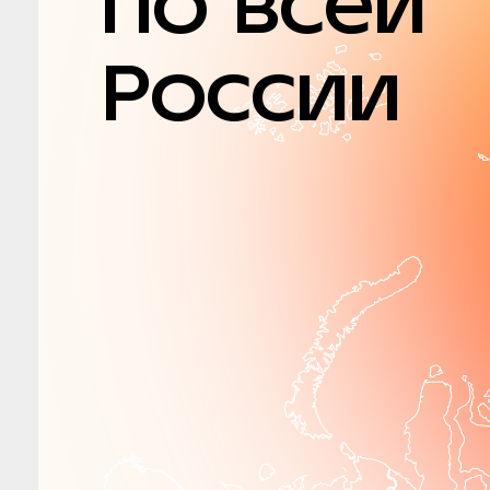
по всей
России