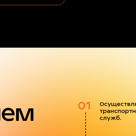
яем
01
Осуществл
транспортн
служб.