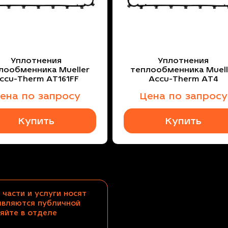
Уплотнения
Уплотнения
лообменника Mueller
теплообменника Muell
ccu-Therm AT161FF
Accu-Therm AT4
ена по запросу
Цена по запросу
Купить
Купить
 части и услуги носят
являются публичной
яйте в отделе