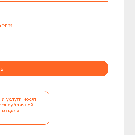
herm
ь
 и услуги носят
тся публичной
в отделе