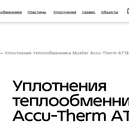
ообменники
Пластины
Уплотнения
Сервис
Объекты
Уплотнения теплообменника Mueller Accu-Therm AT1
Уплотнения
теплообменни
Accu-Therm A