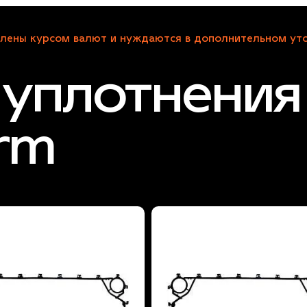
лены курсом валют и нуждаются в дополнительном уто
уплотнения 
rm