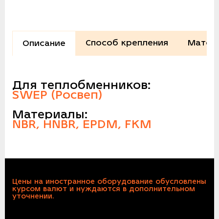
Способ крепления
Матер
Описание
Для теплобменников:
SWEP (Росвеп)
Материалы:
NBR, HNBR, EPDM, FKM
Цены на иностранное оборудование обусловлены
курсом валют и нуждаются в дополнительном
уточнении.