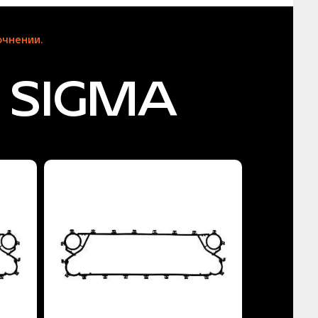
чнении.
 SIGMA