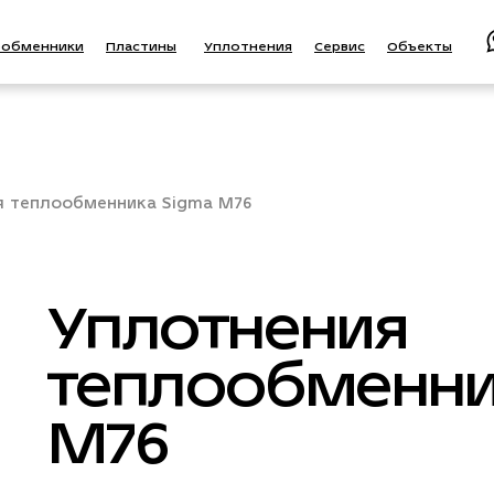
ообменники
Пластины
Уплотнения
Сервис
Объекты
я теплообменника Sigma M76
Уплотнения
теплообменни
M76