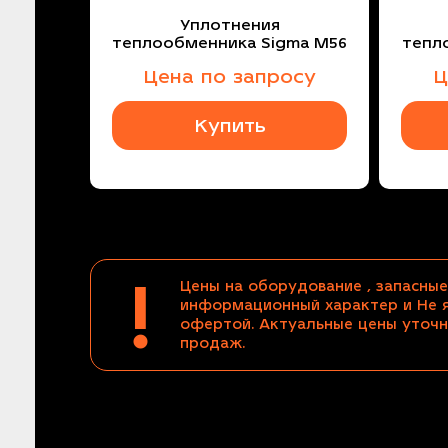
Уплотнения
теплообменника Sigma M56
тепл
Цена по запросу
Ц
Купить
!
Цены на оборудование , запасные
информационный характер и Не 
офертой. Актуальные цены уточн
продаж.