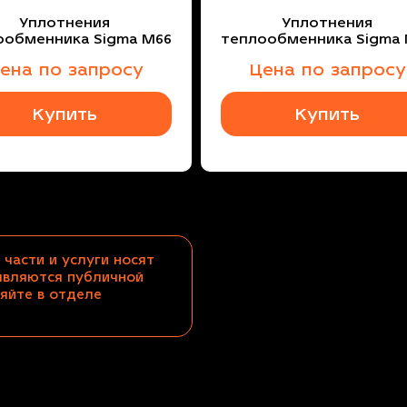
Уплотнения
Уплотнения
ообменника Sigma M66
теплообменника Sigma
ена по запросу
Цена по запросу
Купить
Купить
 части и услуги носят
являются публичной
яйте в отделе