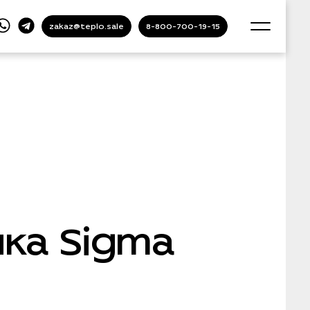
zakaz@teplo.sale
8-800-700-19-15
ка Sigma