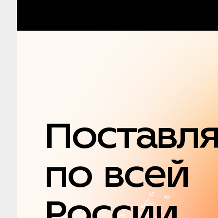
Поставл
по всей
России