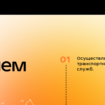
яем
01
Осуществл
транспортн
служб.