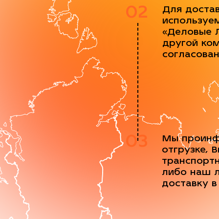
02
Для доста
используе
«Деловые 
другой ко
согласова
03
Мы проинф
отгрузке, 
транспорт
либо наш 
доставку в