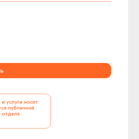
ь
 и услуги носят
тся публичной
в отделе