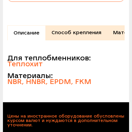
Способ крепления
Матер
Описание
Для теплобменников:
Теплохит
Материалы:
NBR, HNBR, EPDM, FKM
Цены на иностранное оборудование обусловлены
курсом валют и нуждаются в дополнительном
уточнении.