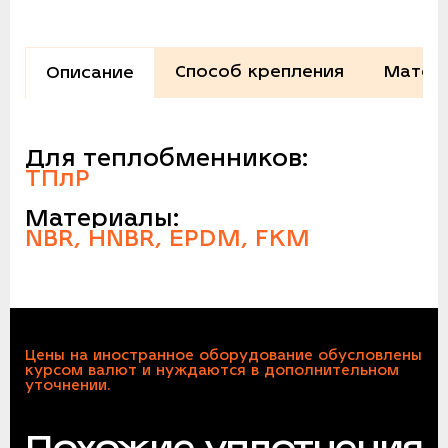
Способ крепления
Матер
Описание
Для теплобменников:
ТПлР
Материалы:
NBR, HNBR, EPDM, FKM
Цены на иностранное оборудование обусловлены
курсом валют и нуждаются в дополнительном
уточнении.
Похожие уплотнения