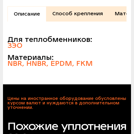
Способ крепления
Матер
Описание
Для теплобменников:
ЗЭО
Материалы:
NBR, HNBR, EPDM, FKM
Цены на иностранное оборудование обусловлены
курсом валют и нуждаются в дополнительном
уточнении.
Похожие уплотнения