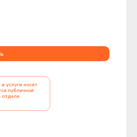
ь
 и услуги носят
тся публичной
в отделе