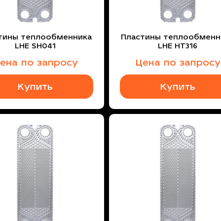
тины теплообменника
Пластины теплообменн
LHE SH041
LHE HT316
ена по запросу
Цена по запросу
Купить
Купить