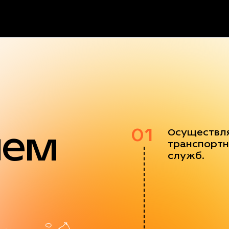
яем
01
Осуществл
транспортн
служб.