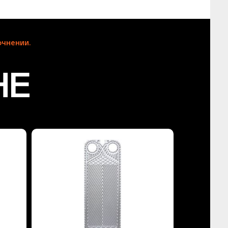
чнении.
HE