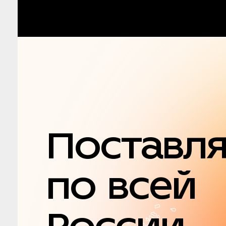
Поставл
по всей
России