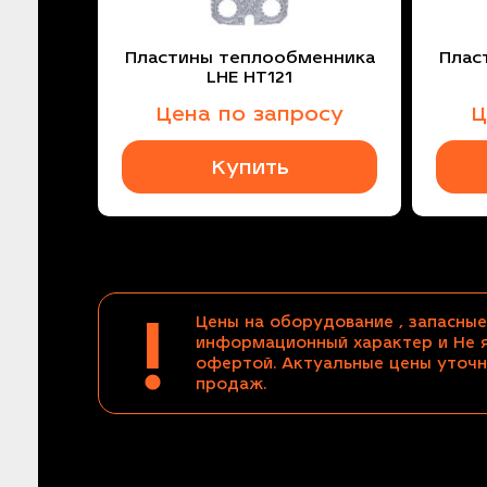
Пластины теплообменника
Плас
LHE HT121
Цена по запросу
Ц
Купить
!
Цены на оборудование , запасные
информационный характер и Не 
офертой. Актуальные цены уточн
продаж.