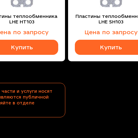
тины теплообменника
Пластины теплообменн
LHE HT103
LHE SH103
ена по запросу
Цена по запросу
Купить
Купить
 части и услуги носят
являются публичной
яйте в отделе