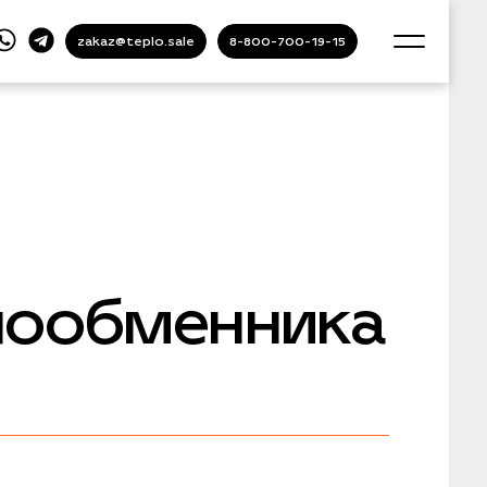
zakaz@teplo.sale
8-800-700-19-15
лообменника