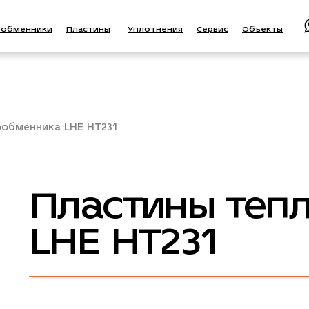
ообменники
Пластины
Уплотнения
Сервис
Объекты
обменника LHE HT231
Пластины теп
LHE HT231