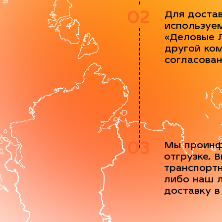
02
Для доста
используе
«Деловые 
другой ко
согласова
03
Мы проинф
отгрузке, 
транспорт
либо наш 
доставку в