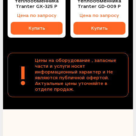
теплообменника
теплообменника
Tranter GX-325 P
Tranter GD-009 P
Цена по запросу
Цена по запросу
Купить
Купить
Цены на оборудование , запасные
!
части и услуги носят
информационный характер и Не
являются публичной офертой.
Актуальные цены уточняйте в
отделе продаж.