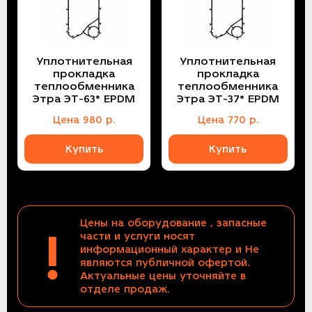
Уплотнительная
Уплотнительная
прокладка
прокладка
теплообменника
теплообменника
Этра ЭТ-63* EPDM
Этра ЭТ-37* EPDM
Цена
980
р.
Цена
770
р.
Купить
Купить
Цены на оборудование , запасные
!
части и услуги носят
информационный характер и Не
являются публичной офертой.
Актуальные цены уточняйте в
отделе продаж.