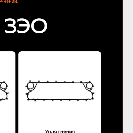
чнении.
 ЗЭО
Уплотнения