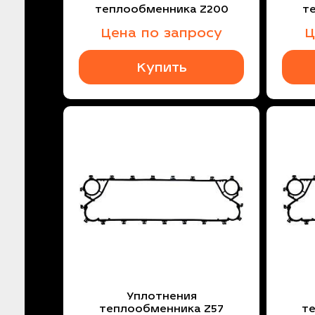
теплообменника Z200
т
Цена по запросу
Ц
Купить
Уплотнения
теплообменника Z57
т