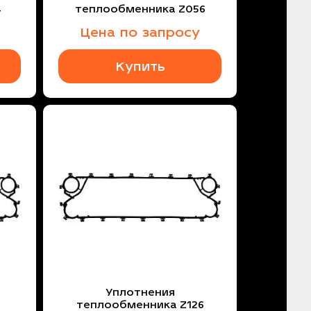
4
теплообменника Z056
Цена по запросу
Купить
Уплотнения
теплообменника Z126