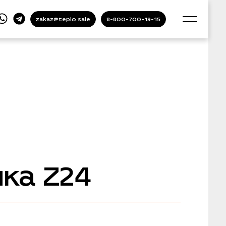
zakaz@teplo.sale
8-800-700-19-15
ка Z24