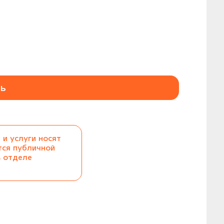
ь
 и услуги носят
тся публичной
в отделе