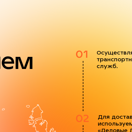
яем
01
Осуществл
транспортн
служб.
02
Для доста
используе
«Деловые 