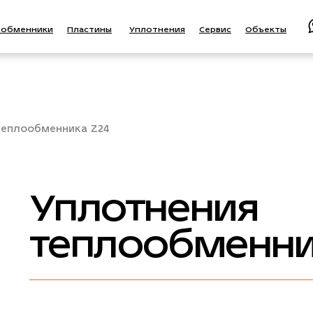
ообменники
Пластины
Уплотнения
Сервис
Объекты
теплообменника Z24
Уплотнения
теплообменни