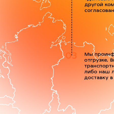
другой ко
согласова
03
Мы проинф
отгрузке, 
транспорт
либо наш 
доставку в