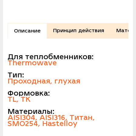
Принцип действия
Матери
Описание
Для теплобменников:
Thermowave
Тип:
Проходная, глухая
Формовка:
TL, TK
Материалы:
AISI304, AISI316, Титан,
SMO254, Hastelloy